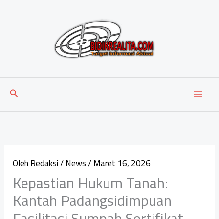
Lewati
ke
konten
Cari
Oleh
Redaksi
/
News
/
Maret 16, 2026
Kepastian Hukum Tanah:
Kantah Padangsidimpuan
Fasilitasi Sumpah Sertifikat