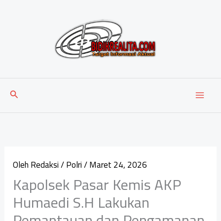
Lewati
ke
konten
Cari
Oleh
Redaksi
/
Polri
/
Maret 24, 2026
Kapolsek Pasar Kemis AKP
Humaedi S.H Lakukan
Pemantauan dan Pengamanan