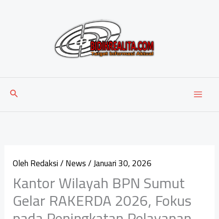
Lewati
ke
konten
Cari
Oleh
Redaksi
/
News
/
Januari 30, 2026
Kantor Wilayah BPN Sumut
Gelar RAKERDA 2026, Fokus
pada Peningkatan Pelayanan