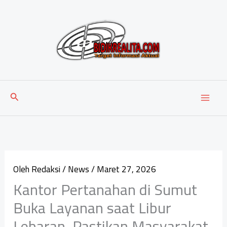
Lewati
ke
konten
Cari
Oleh
Redaksi
/
News
/
Maret 27, 2026
Kantor Pertanahan di Sumut
Buka Layanan saat Libur
Lebaran, Pastikan Masyarakat