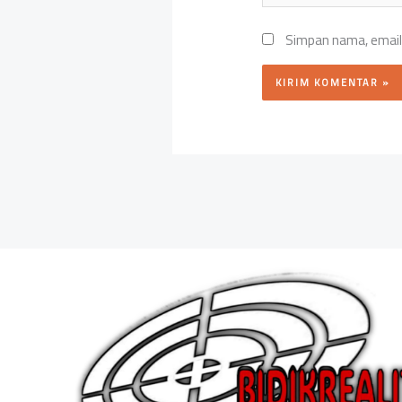
Simpan nama, email,