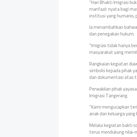
“Hari Bhakti Imigrasi b
manfaat nyata bagi masy
institusi yang humanis, 
Ia menambahkan bahwa Im
dan penegakan hukum.
“Imigrasi tidak hanya b
masyarakat yang memilik
Rangkaian kegiatan diaw
simbolis kepada pihak 
dan dokumentasi atas t
Perwakilan pihak yayasa
Imigrasi Tangerang.
“Kami mengucapkan terim
anak dan keluarga yang 
Melalui kegiatan bakti 
terus mendukung nilai-