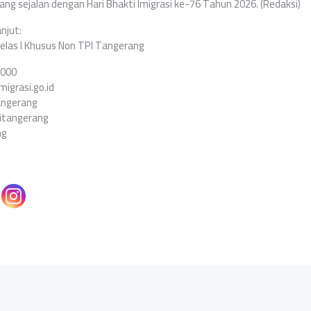
g sejalan dengan Hari Bhakti Imigrasi ke-76 Tahun 2026. (Redaksi)
njut:
elas I Khusus Non TPI Tangerang
-000
igrasi.go.id
angerang
itangerang
ng