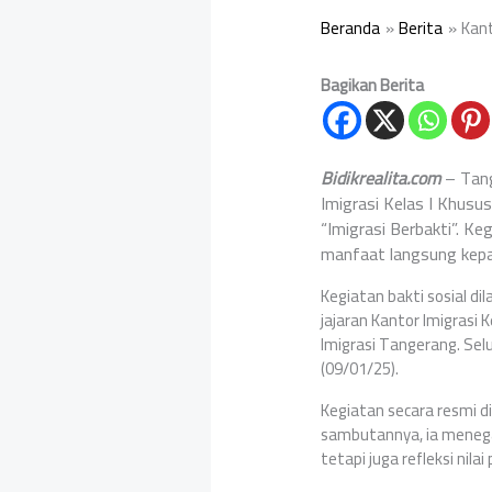
Beranda
Berita
Kant
Bagikan Berita
Bidikrealita.com
– Tang
Imigrasi Kelas I Khus
“Imigrasi Berbakti”. K
manfaat langsung kep
Kegiatan bakti sosial di
jajaran Kantor Imigrasi
Imigrasi Tangerang. Se
(09/01/25).
Kegiatan secara resmi d
sambutannya, ia menega
tetapi juga refleksi nil