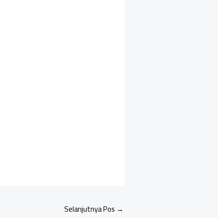
Selanjutnya Pos
→