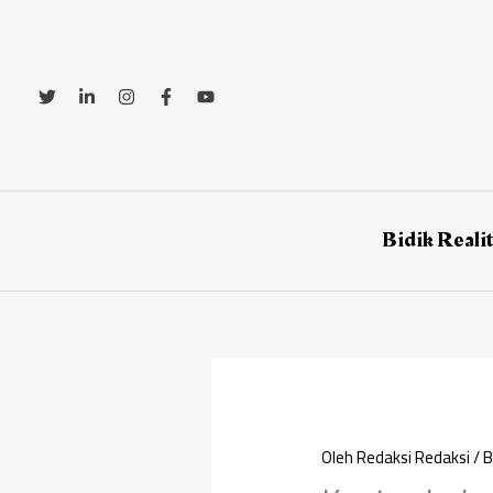
Lewati
ke
konten
Bidik Reali
Oleh
Redaksi Redaksi
/
B