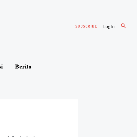
Cari
Log In
SUBSCRIBE
si
Berita