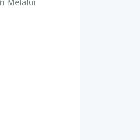
n Melalui