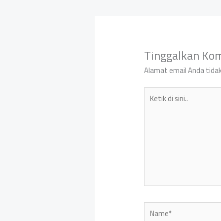
Tinggalkan Ko
Alamat email Anda tidak
Ketik
di
sini..
Name*