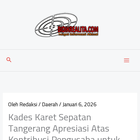
Lewati
ke
konten
Cari
Oleh
Redaksi
/
Daerah
/
Januari 6, 2026
Kades Karet Sepatan
Tangerang Apresiasi Atas
Kontribusi Pengusaha untuk