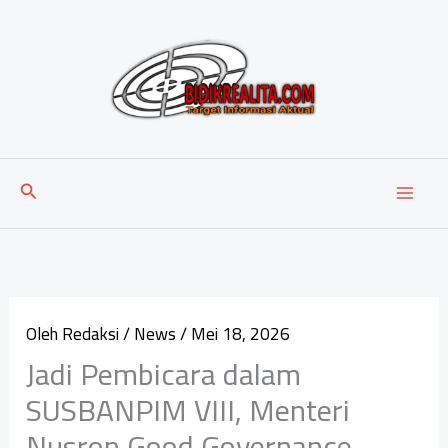
Lewati
ke
konten
Cari
Oleh
Redaksi
/
News
/
Mei 18, 2026
Jadi Pembicara dalam
SUSBANPIM VIII, Menteri
Nusron Good Governance