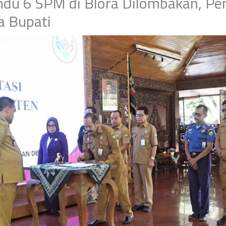
ndu 6 SPM di Blora Dilombakan, P
a Bupati