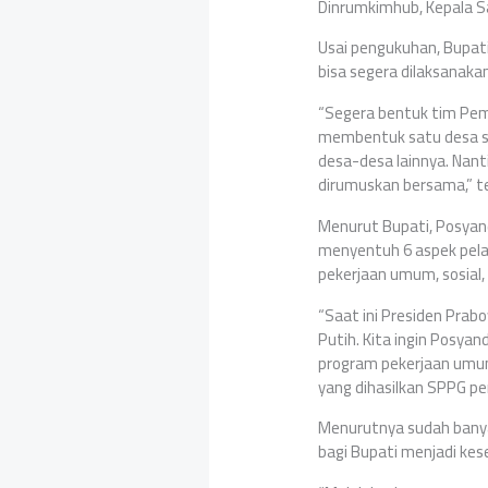
Dinrumkimhub, Kepala Sa
Usai pengukuhan, Bupa
bisa segera dilaksanaka
“Segera bentuk tim Pem
membentuk satu desa se
desa-desa lainnya. Nant
dirumuskan bersama,” t
Menurut Bupati, Posyan
menyentuh 6 aspek pela
pekerjaan umum, sosial,
“Saat ini Presiden Prab
Putih. Kita ingin Posya
program pekerjaan umu
yang dihasilkan SPPG pe
Menurutnya sudah bany
bagi Bupati menjadi ke