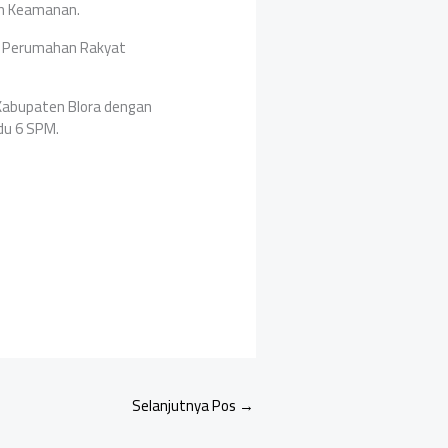
an Keamanan.
ng Perumahan Rakyat
 Kabupaten Blora dengan
du 6 SPM.
Selanjutnya Pos
→