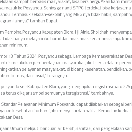
elolaan sampah berbasis masyarakat, bisa bersinergi. Akan kami mint
isa masuk ke Posyandu. Sehingga nanti SPPG terdekat bisa kerjasam
ndu. Termasuk sekolah-sekolah yang MBG nya tidak habis, sampahny
rogram lainnya,” tambah Bupati.
im Pembina Posyandu Kabupaten Blora, Hj. Ainia Sholichah, menyamp
 Tidak hanya melayani ibu hamil dan anak anak serta lansia saja. Nam
yanan minimum.
omor 13 Tahun 2024, Posyandu sebagai Lembaga Kemasyarakatan D
 untuk melakukan pemberdayaan masyarakat, ikut serta dalam peren
ngkatkan pelayanan masyarakat, di bidang kesehatan, pendidikan, 
ibum linmas, dan sosial,” terangnya.
313 posyandu se -Kabupaten Blora, yang mengajukan registrasi baru 225
sa terus dikejar sampai semuanya teregistrasi,” tambahnya.
 Standar Pelayanan Minimum Posyandu dapat dijabarkan sebagai ber
yanan kesehatan ibu hamil, ibu menyusui dan balita. Kemudian kedua
takaan Desa.
rjaan Umum meliputi bantuan air bersih, sanitasi, dan pengelolaan sa