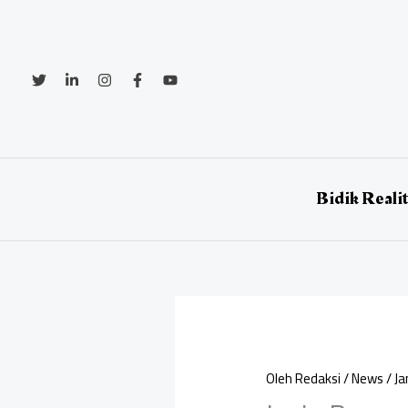
Lewati
ke
konten
Bidik Reali
Oleh
Redaksi
/
News
/
Ja