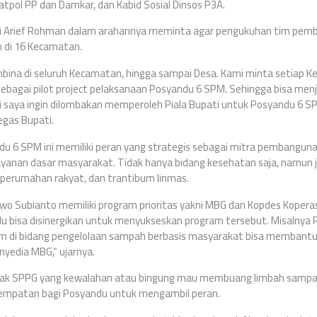
tpol PP dan Damkar, dan Kabid Sosial Dinsos P3A.
ti Arief Rohman dalam arahannya meminta agar pengukuhan tim pemb
n di 16 Kecamatan.
bina di seluruh Kecamatan, hingga sampai Desa. Kami minta setiap K
bagai pilot project pelaksanaan Posyandu 6 SPM. Sehingga bisa men
i saya ingin dilombakan memperoleh Piala Bupati untuk Posyandu 6 SP
egas Bupati.
du 6 SPM ini memiliki peran yang strategis sebagai mitra pembangun
yanan dasar masyarakat. Tidak hanya bidang kesehatan saja, namun j
 perumahan rakyat, dan trantibum linmas.
owo Subianto memiliki program prioritas yakni MBG dan Kopdes Kopera
ndu bisa disinergikan untuk menyukseskan program tersebut. Misalny
m di bidang pengelolaan sampah berbasis masyarakat bisa membant
nyedia MBG,” ujarnya.
ak SPPG yang kewalahan atau bingung mau membuang limbah sampah
sempatan bagi Posyandu untuk mengambil peran.