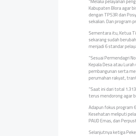
“Melalui pelayanan peng
Kabupaten Blora agar b
dengan TPS3R dan Posya
sekalian. Dan program p
Sementara itu, Ketua T
sekarang sudah berubah.
menjadi 6 standar pela
“Sesuai Permendagri N
Kepala Desa atau Lurah
pembangunan serta meni
perumahan rakyat, trant
“Saat ini dari total 1.
terus mendorong agar bi
Adapun fokus program 6
Kesehatan meliputi pela
PAUD Emas, dan Perpus
Selanjutnya ketiga Peke