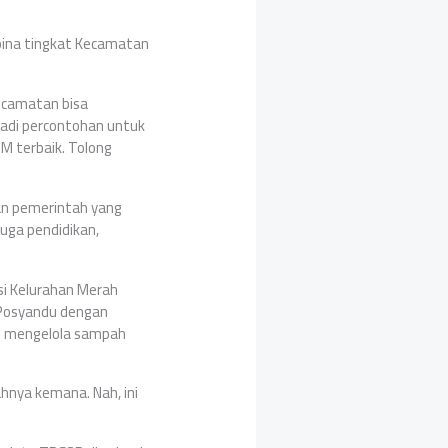
ina tingkat Kecamatan
ecamatan bisa
jadi percontohan untuk
M terbaik. Tolong
an pemerintah yang
uga pendidikan,
si Kelurahan Merah
a Posyandu dengan
u mengelola sampah
nya kemana. Nah, ini