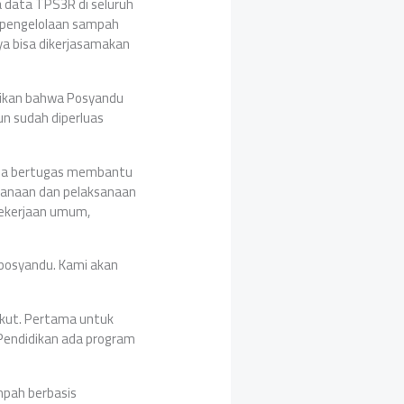
a data TPS3R di seluruh
a pengelolaan sampah
a bisa dikerjasamakan
aikan bahwa Posyandu
un sudah diperluas
esa bertugas membantu
canaan dan pelaksanaan
pekerjaan umum,
 posyandu. Kami akan
ikut. Pertama untuk
 Pendidikan ada program
mpah berbasis