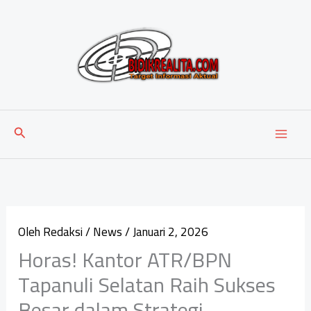
Lewati
ke
konten
Cari
Oleh
Redaksi
/
News
/
Januari 2, 2026
Horas! Kantor ATR/BPN
Tapanuli Selatan Raih Sukses
Besar dalam Strategi