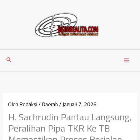
Lewati
ke
konten
Cari
Oleh
Redaksi
/
Daerah
/
Januari 7, 2026
H. Sachrudin Pantau Langsung,
Peralihan Pipa TKR Ke TB
Memastikan Proses Berjalan