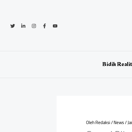
Lewati
ke
konten
Bidik Reali
Oleh
Redaksi
/
News
/
Ja