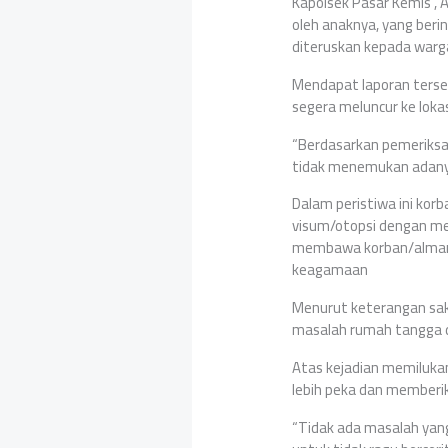
Kapolsek Pasar Kemis ,
oleh anaknya, yang beri
diteruskan kepada warg
Mendapat laporan terseb
segera meluncur ke loka
“Berdasarkan pemeriksaa
tidak menemukan adany
Dalam peristiwa ini kor
visum/otopsi dengan me
membawa korban/almarh
keagamaan
Menurut keterangan sa
masalah rumah tangga da
Atas kejadian memilukan
lebih peka dan memberik
“Tidak ada masalah yang