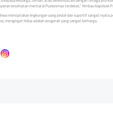
ita kepada keluarga, teman, atau berkonsultasi dengan tenaga profesi
anan kesehatan mental di Puskesmas terdekat,” Himbau Kapolsek P
wa menciptakan lingkungan yang peduli dan suportif sangat nyata 
pa, mengingat hidup adalah anugerah yang sangat berharga.