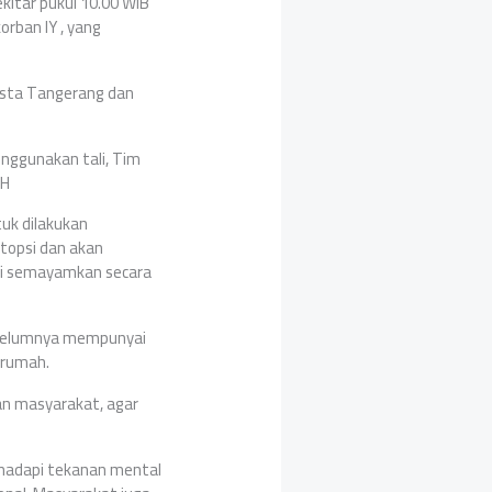
kitar pukul 10.00 WIB
orban IY , yang
resta Tangerang dan
enggunakan tali, Tim
SH
tuk dilakukan
topsi dan akan
di semayamkan secara
ebelumnya mempunyai
 rumah.
an masyarakat, agar
ghadapi tekanan mental