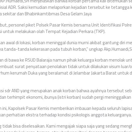
 AKP.Humaedi,SH menjelaskan bahwa korban pertama kali ditemukan se
nisial ADR. Saksi kemudian melaporkan kejadian tersebut ke tetangga k
a sekitar dan Bhabinkamtibmas Desa Gelam Jaya
ut, personel piket Polsek Pasar Kemis bersama Unit Identifikasi Pol
si untuk melakukan olah Tempat Kejadian Perkara (TKP).
n awal di lokasi, korban meninggal dunia murni akibat gantung diri m
a tanda-tanda kekerasan pada tubuh korban,” ungkap Akp.Humaedi,
ban di bawa ke RSUD Balaraja namun pihak keluarga korban menolak un
mbuat surat penyataan penolakan tidak untuk dilakukan visum luar/o
um kerumah Duka yang beralamat di Jelambar Jakarta Barat untuk 
ksi sdr AND yang merupakan anak korban bahwa ayahnya tersebut s
n terhimpit ekonomi, ibunya (istri korban) sudah pergi meninggalkan
 ini, Kapolsek Pasar Kemis memberikan imbauan kepada seluruh lapis
an perhatian ekstra terhadap kondisi psikologis anggota keluarganya.
 tidak bisa diselesaikan. Kami mengajak siapa saja yang sedang men