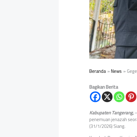
Beranda
News
Gege
Bagikan Berita
Kabupaten Tangerang,
–
penemuan jenazah seoran
(31/1/2026) Siang.