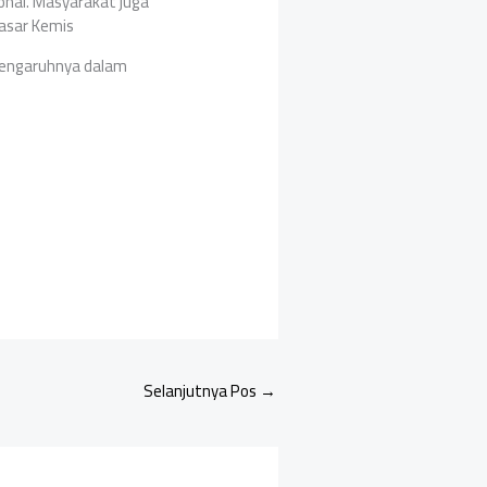
onal. Masyarakat juga
asar Kemis
pengaruhnya dalam
Selanjutnya Pos
→