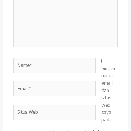
Name*
Simpan
nama,
email,
Email*
dan
situs
web
Situs
saya
Web
pada