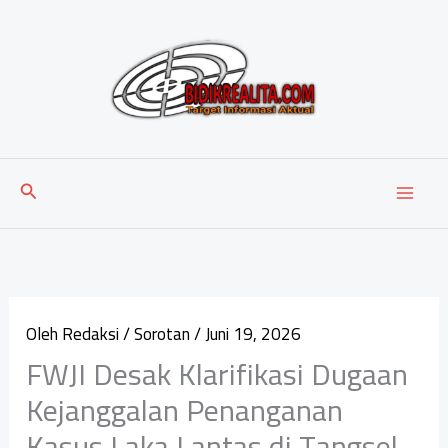
Lewati
ke
konten
Cari
Oleh
Redaksi
/
Sorotan
/
Juni 19, 2026
FWJI Desak Klarifikasi Dugaan
Kejanggalan Penanganan
Kasus Laka Lantas di Tangsel