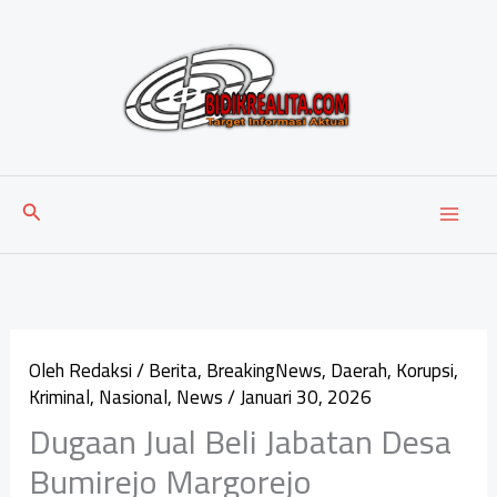
Lewati
ke
konten
Cari
Oleh
Redaksi
/
Berita
,
BreakingNews
,
Daerah
,
Korupsi
,
Kriminal
,
Nasional
,
News
/
Januari 30, 2026
Dugaan Jual Beli Jabatan Desa
Bumirejo Margorejo