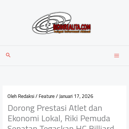
Lewati
ke
konten
Cari
Oleh
Redaksi
/
Feature
/
Januari 17, 2026
‎Dorong Prestasi Atlet dan
Ekonomi Lokal, Riki Pemuda
Sepatan Tegaskan HC Billiard