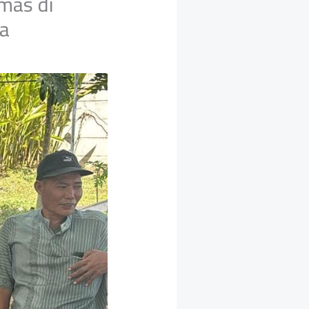
mas di
da