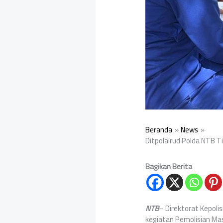
Beranda
News
Ditpolairud Polda NTB T
Bagikan Berita
NTB
– Direktorat Kepoli
kegiatan Pemolisian Mas