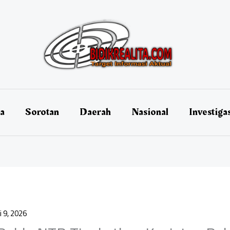
ta
Sorotan
Daerah
Nasional
Investiga
li 9, 2026