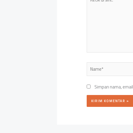
di
sini..
Name*
Simpan nama, email,