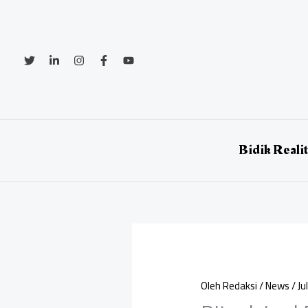
Lewati
ke
konten
Bidik Reali
Oleh
Redaksi
/
News
/
Ju