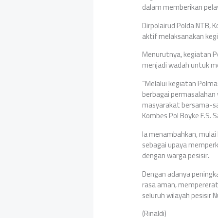
dalam memberikan pelay
Dirpolairud Polda NTB, K
aktif melaksanakan kegi
Menurutnya, kegiatan Po
menjadi wadah untuk mem
“Melalui kegiatan Polma
berbagai permasalahan 
masyarakat bersama-sam
Kombes Pol Boyke F.S. Sam
Ia menambahkan, mulai h
sebagai upaya memperk
dengan warga pesisir.
Dengan adanya peningkat
rasa aman, mempererat 
seluruh wilayah pesisir 
(Rinaldi)