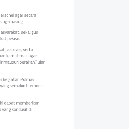
personel agar secara
asing-masing.
asyarakat, sekaligus
at pesisir.
h, aspirasi, serta
auan kamtibmas agar
 maupun perairan,” ujar
as kegiatan Polmas
 yang semakin harmonis
olri dapat memberikan
yang kondusif di