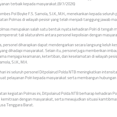
anan terbaik kepada masyarakat.(8/7/2026)
ombes Pol Boyke F.S. Samola, S.I.K., M.H., menekankan kepada seluruh 
atan Polmas di wilayah pesisir yang telah menjadi tanggung jawab m
lmas merupakan salah satu bentuk nyata kehadiran Polri di tengah m
pererat tali silaturahmi antara personel kepolisian dengan masyarak
s, personel diharapkan dapat mendengarkan secara langsung keluh kesa
yang dihadapi masyarakat. Selain itu, personel juga memberikan imb
a menjaga keamanan, ketertiban, dan keselamatan di wilayah pesisir
ola, S.I.K., M.H.
ari ini seluruh personel Ditpolairud Polda NTB meningkatkan intensit
uat pelayanan Polri kepada masyarakat serta membangun hubungan
an kegiatan Polmas ini, Ditpolairud Polda NTB berharap kehadiran P
kemitraan dengan masyarakat, serta mewujudkan situasi kamtibmas 
Nusa Tenggara Barat.