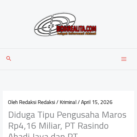
Lewati
ke
konten
Cari
Oleh
Redaksi Redaksi
/
Kriminal
/
April 15, 2026
Diduga Tipu Pengusaha Maros
Rp4,16 Miliar, PT Rasindo
Abadi Jaya dan PT