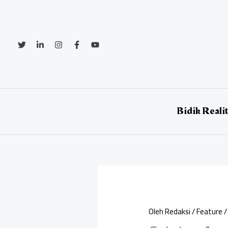
Lewati
ke
konten
Bidik Reali
Oleh
Redaksi
/
Feature