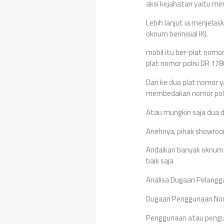
aksi kejahatan yaitu me
Lebih lanjut ia menjelas
oknum berinisial IKJ.
mobil itu ber-plat nomo
plat nomor polisi DR 17
Dari ke dua plat nomor y
membedakan nomor polis
Atau mungkin saja dua d
Anehnya, pihak showroo
Andaikan banyak oknum b
baik saja
Analisa Dugaan Pelang
Dugaan Penggunaan Nomo
Penggunaan atau pengu