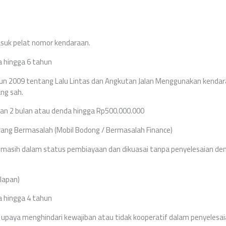
suk pelat nomor kendaraan.
a hingga 6 tahun
hun 2009 tentang Lalu Lintas dan Angkutan Jalan Menggunakan kenda
ang sah.
an 2 bulan atau denda hingga Rp500.000.000
ng Bermasalah (Mobil Bodong / Bermasalah Finance)
 masih dalam status pembiayaan dan dikuasai tanpa penyelesaian den
lapan)
a hingga 4 tahun
da upaya menghindari kewajiban atau tidak kooperatif dalam penyelesai