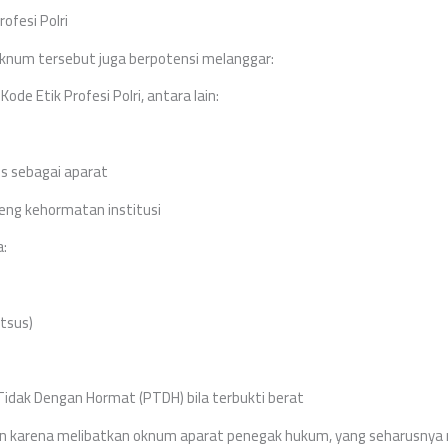
ofesi Polri
oknum tersebut juga berpotensi melanggar:
ode Etik Profesi Polri, antara lain:
s sebagai aparat
ng kehormatan institusi
a:
tsus)
idak Dengan Hormat (PTDH) bila terbukti berat
tan karena melibatkan oknum aparat penegak hukum, yang seharusnya