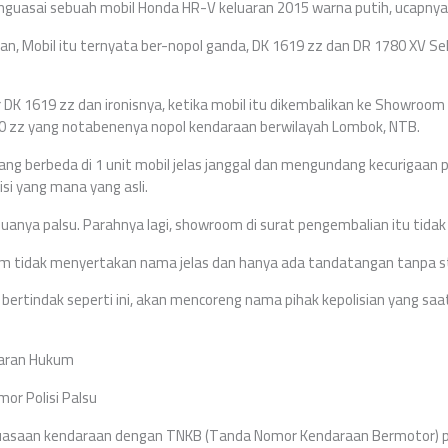
nguasai sebuah mobil Honda HR-V keluaran 2015 warna putih, ucapnya
kan, Mobil itu ternyata ber-nopol ganda, DK 1619 zz dan DR 1780 XV Se
r DK 1619 zz dan ironisnya, ketika mobil itu dikembalikan ke Showroom
80 zz yang notabenenya nopol kendaraan berwilayah Lombok, NTB.
ang berbeda di 1 unit mobil jelas janggal dan mengundang kecurigaan pu
i yang mana yang asli.
uanya palsu. Parahnya lagi, showroom di surat pengembalian itu tidak 
m tidak menyertakan nama jelas dan hanya ada tandatangan tanpa 
ertindak seperti ini, akan mencoreng nama pihak kepolisian yang saat 
garan Hukum
r Polisi Palsu
asaan kendaraan dengan TNKB (Tanda Nomor Kendaraan Bermotor) p