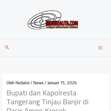
Lewati
ke
konten
Cari
Oleh
Redaksi
/
News
/
Januari 15, 2026
Bupati dan Kapolresta
Tangerang Tinjau Banjir di
Pasir Ampo Kresek