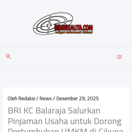
Lewati
ke
konten
Cari
Oleh
Redaksi
/
News
/
Desember 29, 2025
BRI KC Balaraja Salurkan
Pinjaman Usaha untuk Dorong
Pertumbuhan UMKM di Cikupa