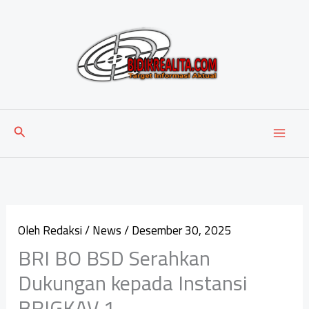
Lewati
ke
konten
Cari
Oleh
Redaksi
/
News
/
Desember 30, 2025
BRI BO BSD Serahkan
Dukungan kepada Instansi
BRIGKAV 1