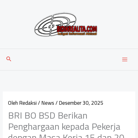
Lewati
ke
konten
Cari
Oleh
Redaksi
/
News
/
Desember 30, 2025
BRI BO BSD Berikan
Penghargaan kepada Pekerja
dengan Masa Kerja 15 dan 20