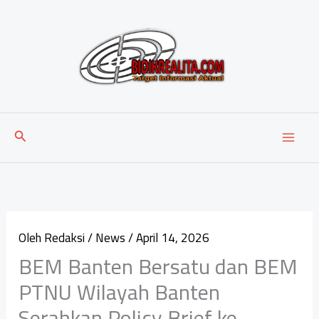
Lewati
ke
konten
Cari
Oleh
Redaksi
/
News
/
April 14, 2026
‎BEM Banten Bersatu dan BEM
PTNU Wilayah Banten
Serahkan Policy Brief ke