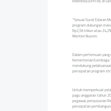
Indonesia (DPR RI), di G
“Sesuai Surat Edaran M
program dukungan manaj
Rp2,56 triliun atau 24,
Menteri Nusron.
Dalam pertemuan yang m
Kementerian/Lembaga Ta
mendukung pelaksanaan
percepatan program stra
Untuk memperkuat pela
pagu anggaran tahun 20
pegawai, penyusunan Ren
percepatan pembangunan t