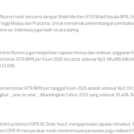
i Nusron hadir bersama dengan Wakil Menteri ATR/Wakil Kepala BPN, 
 Tinggi Madya dan Pratama. Untuk menyimak perkembangan pembahasa
nsi se-Indonesia juga hadir secara daring.
nteri Nusron juga melaporkan capaian kinerja dan realisasi anggaran h
nterian ATR/BPN per 6 Juni 2026 tercatat sebesar Rp3.184.895.696.64
122.000.
menterian ATR/BPN per tanggal 6 Juni 2026 adalah sebesar Rp3,18 tri
kat _year on year_ dibandingkan tahun 2025 yang sebesar 35,40%. Na
l Ketua Komisi II DPR RI, Dede Yusuf, mengapresiasi capaian tersebut.
isi II DPR RI menyatakan telah menerima penyampaian pagu indikatif