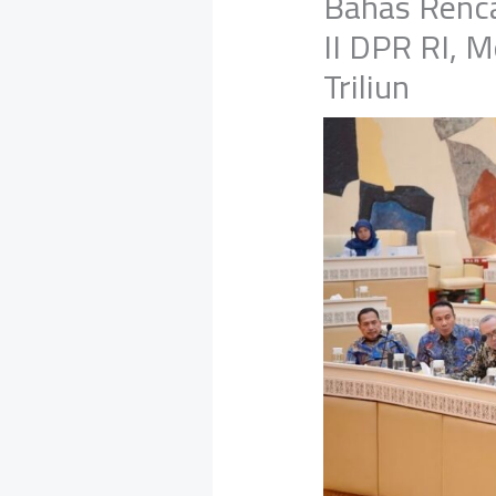
Bahas Renca
II DPR RI, 
Triliun