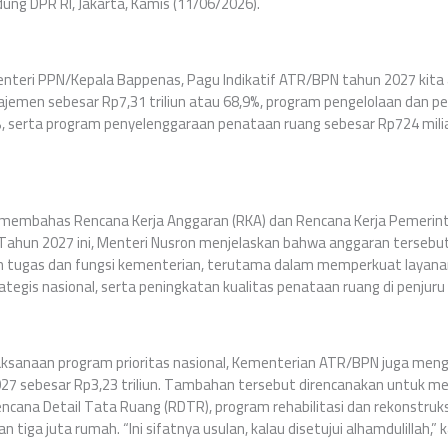
edung DPR RI, Jakarta, Kamis (11/06/2026).
enteri PPN/Kepala Bappenas, Pagu Indikatif ATR/BPN tahun 2027 kita
emen sebesar Rp7,31 triliun atau 68,9%, program pengelolaan dan p
2%, serta program penyelenggaraan penataan ruang sebesar Rp724 miliar
embahas Rencana Kerja Anggaran (RKA) dan Rencana Kerja Pemerint
hun 2027 ini, Menteri Nusron menjelaskan bahwa anggaran tersebut
 tugas dan fungsi kementerian, terutama dalam memperkuat layana
tegis nasional, serta peningkatan kualitas penataan ruang di penjuru 
ksanaan program prioritas nasional, Kementerian ATR/BPN juga me
27 sebesar Rp3,23 triliun. Tambahan tersebut direncanakan untuk m
cana Detail Tata Ruang (RDTR), program rehabilitasi dan rekonstruk
iga juta rumah. “Ini sifatnya usulan, kalau disetujui alhamdulillah,” 