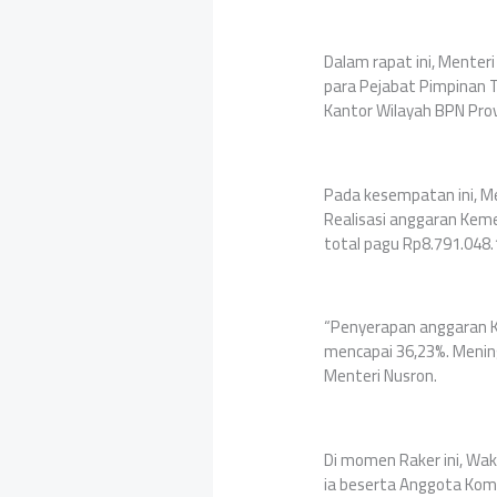
Dalam rapat ini, Menter
para Pejabat Pimpinan
Kantor Wilayah BPN Provi
Pada kesempatan ini, Me
Realisasi anggaran Keme
total pagu Rp8.791.048.
“Penyerapan anggaran Ke
mencapai 36,23%. Mening
Menteri Nusron.
Di momen Raker ini, Waki
ia beserta Anggota Kom