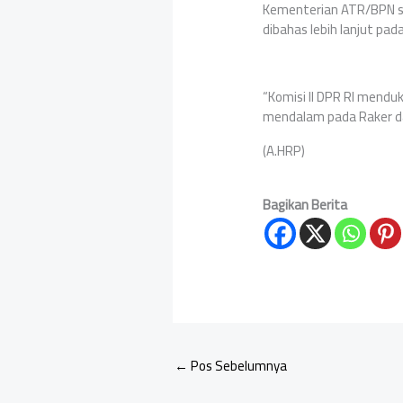
Kementerian ATR/BPN s
dibahas lebih lanjut pad
“Komisi II DPR RI mend
mendalam pada Raker da
(A.HRP)
Bagikan Berita
←
Pos Sebelumnya