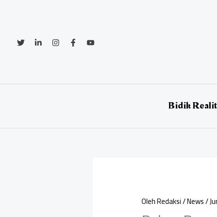
Lewati
ke
konten
Bidik Reali
Oleh
Redaksi
/
News
/
Ju