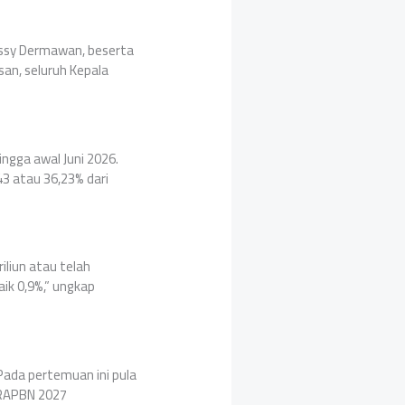
Ossy Dermawan, beserta
n, seluruh Kepala
ingga awal Juni 2026.
3 atau 36,23% dari
liun atau telah
ik 0,9%,” ungkap
 Pada pertemuan ini pula
 RAPBN 2027