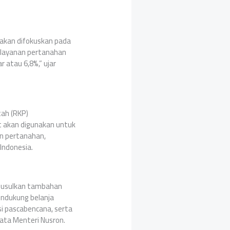
 akan difokuskan pada
elayanan pertanahan
 atau 6,8%,” ujar
ah (RKP)
 akan digunakan untuk
n pertanahan,
Indonesia.
ngusulkan tambahan
endukung belanja
si pascabencana, serta
kata Menteri Nusron.