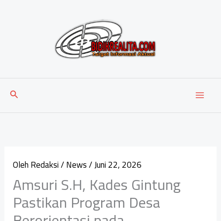
Lewati
ke
konten
Cari
Oleh
Redaksi
/
News
/
Juni 22, 2026
Amsuri S.H, Kades Gintung
Pastikan Program Desa
Berorientasi pada