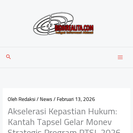
Lewati
ke
konten
Cari
Oleh
Redaksi
/
News
/
Februari 13, 2026
Akselerasi Kepastian Hukum:
Kantah Tapsel Gelar Monev
Strategis Program PTSL 2026