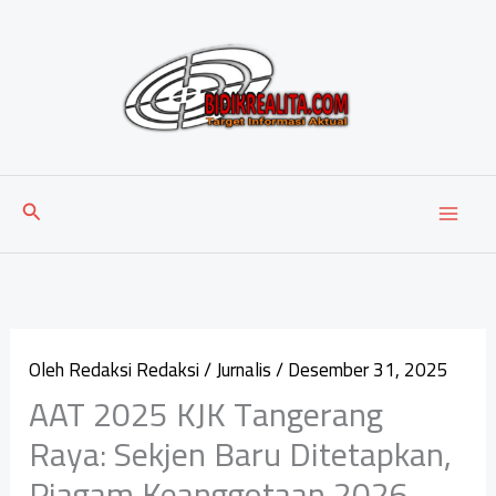
Lewati
ke
konten
Cari
Oleh
Redaksi Redaksi
/
Jurnalis
/
Desember 31, 2025
AAT 2025 KJK Tangerang
Raya: Sekjen Baru Ditetapkan,
Piagam Keanggotaan 2026